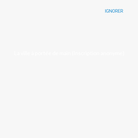
IGNORER
Luchon
La ville à portée de main (Inscription anonyme)