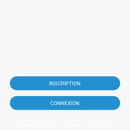
INSCRIPTION
CONNEXION
En utilisant cette application vous en acceptez les
Conditions
générales de service
et la
Politique de confidentialité