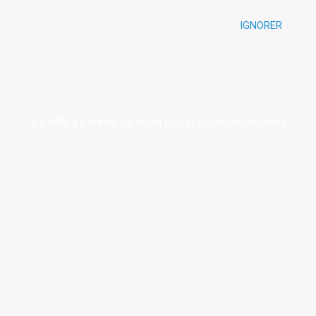
IGNORER
Luchon
La ville à portée de main (Inscription anonyme)