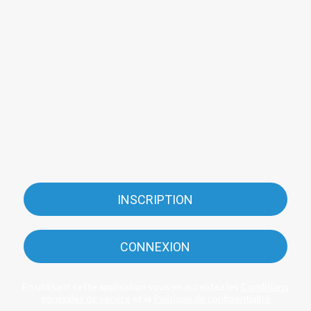
INSCRIPTION
CONNEXION
En utilisant cette application vous en acceptez les
Conditions
générales de service
et la
Politique de confidentialité