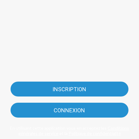
INSCRIPTION
CONNEXION
En utilisant cette application vous en acceptez les
Conditions
générales de service
et la
Politique de confidentialité