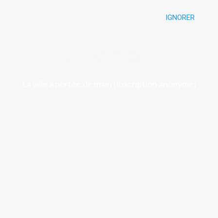
IGNORER
Luchon
La ville à portée de main (Inscription anonyme)