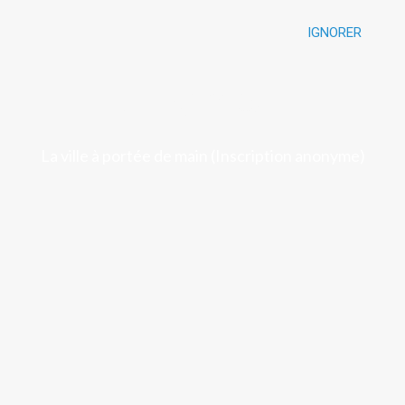
IGNORER
Luchon
La ville à portée de main (Inscription anonyme)