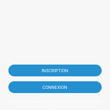
INSCRIPTION
CONNEXION
En utilisant cette application vous en acceptez les
Conditions
générales de service
et la
Politique de confidentialité