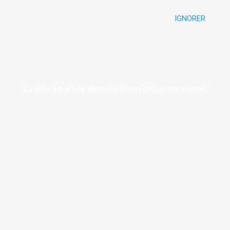
IGNORER
Luchon
La ville à portée de main (Inscription anonyme)