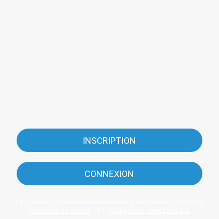
INSCRIPTION
CONNEXION
En utilisant cette application vous en acceptez les
Conditions
générales de service
et la
Politique de confidentialité