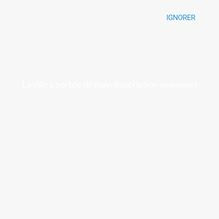
IGNORER
Luchon
La ville à portée de main (Inscription anonyme)