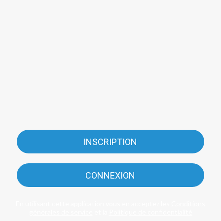
INSCRIPTION
CONNEXION
En utilisant cette application vous en acceptez les
Conditions
générales de service
et la
Politique de confidentialité