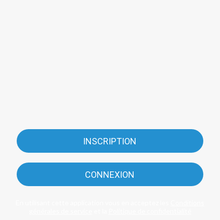
INSCRIPTION
CONNEXION
En utilisant cette application vous en acceptez les
Conditions
générales de service
et la
Politique de confidentialité