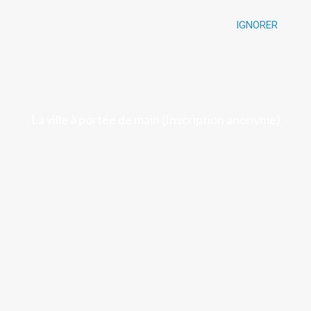
IGNORER
Luchon
La ville à portée de main (Inscription anonyme)