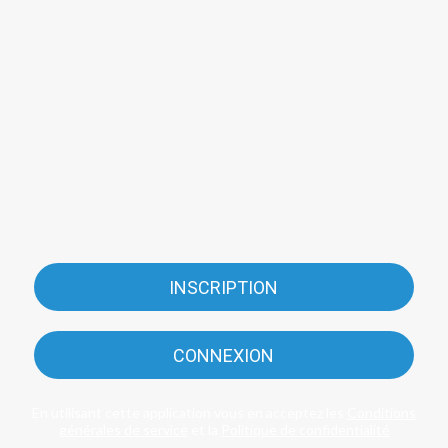
INSCRIPTION
CONNEXION
En utilisant cette application vous en acceptez les
Conditions
générales de service
et la
Politique de confidentialité