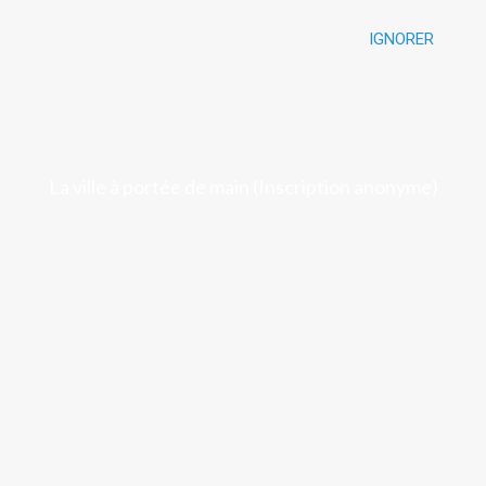
IGNORER
Luchon
La ville à portée de main (Inscription anonyme)