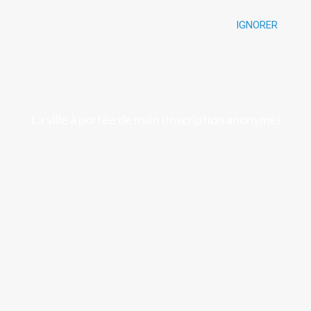
IGNORER
Luchon
La ville à portée de main (Inscription anonyme)