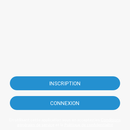
INSCRIPTION
CONNEXION
En utilisant cette application vous en acceptez les
Conditions
générales de service
et la
Politique de confidentialité