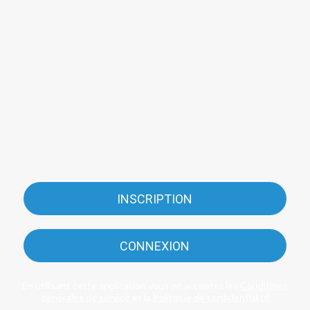
INSCRIPTION
CONNEXION
En utilisant cette application vous en acceptez les
Conditions
générales de service
et la
Politique de confidentialité