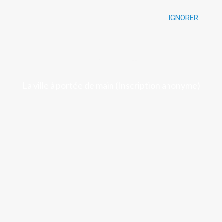
IGNORER
Luchon
La ville à portée de main (Inscription anonyme)