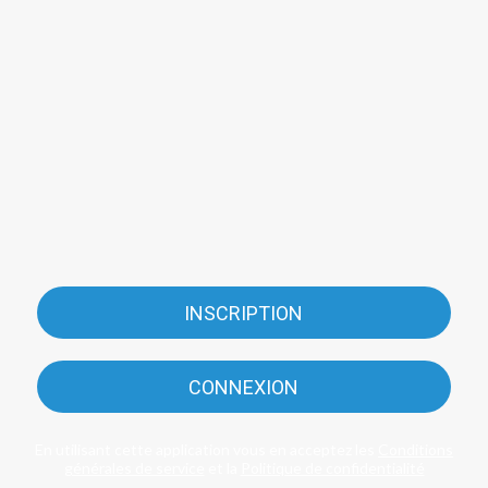
INSCRIPTION
CONNEXION
En utilisant cette application vous en acceptez les
Conditions
générales de service
et la
Politique de confidentialité