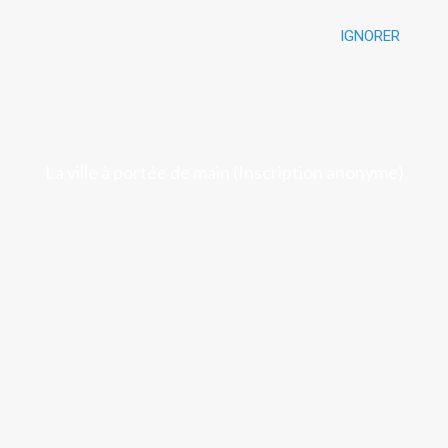
IGNORER
Luchon
La ville à portée de main (Inscription anonyme)