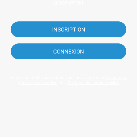
anonyme)
INSCRIPTION
CONNEXION
En utilisant cette application vous en acceptez les
Conditions
générales de service
et la
Politique de confidentialité