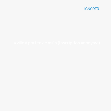
IGNORER
Luchon
La ville à portée de main (Inscription anonyme)