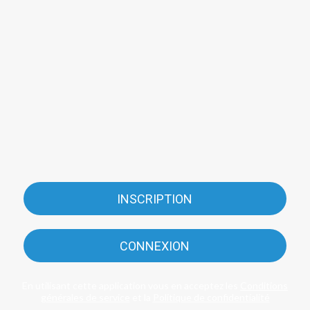
INSCRIPTION
CONNEXION
En utilisant cette application vous en acceptez les
Conditions
générales de service
et la
Politique de confidentialité