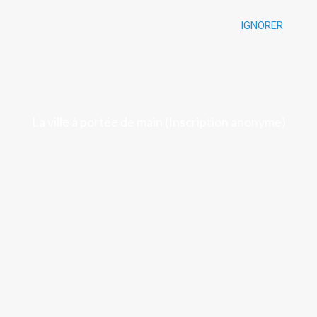
IGNORER
Luchon
La ville à portée de main (Inscription anonyme)