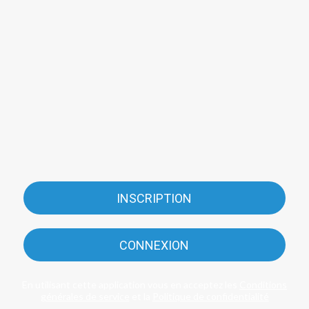
INSCRIPTION
CONNEXION
En utilisant cette application vous en acceptez les
Conditions
générales de service
et la
Politique de confidentialité